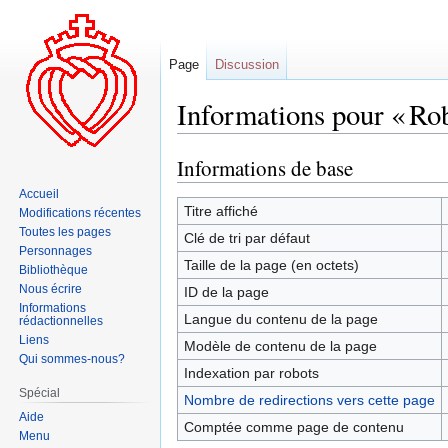
Page
Discussion
Informations pour « Ro
Informations de base
Aller
Aller
à
à
Accueil
la
la
Titre affiché
Modifications récentes
navigation
recherche
Toutes les pages
Clé de tri par défaut
Personnages
Taille de la page (en octets)
Bibliothèque
Nous écrire
ID de la page
Informations
Langue du contenu de la page
rédactionnelles
Liens
Modèle de contenu de la page
Qui sommes-nous?
Indexation par robots
Spécial
Nombre de redirections vers cette page
Aide
Comptée comme page de contenu
Menu