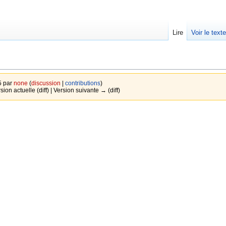
Lire
Voir le text
5 par
none
(
discussion
|
contributions
)
sion actuelle (diff) | Version suivante → (diff)