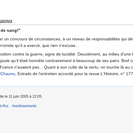
haunu
 de sang!"
par un concours de circonstances, à un niveau de responsabilités qui dé
rroriste qu'il a exercé, que rien n'excuse...
sition contre la guerre, signe de lucidité. Deuxièment, au milieu d'une ba
joute qu'il était honnête contrairement à beaucoup de ses pairs. Bref ce n
rance n'avaient pas... Quant à son culte de la vertu, on touche là au c
e Chaunu
, Extraits de l'entretien accordé pour la revue
L'Histoire
, n° 17
ite le 11 juin 2005 à 22:05.
t-Roi
Avertissements