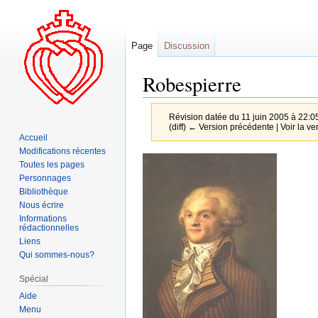
Page
Discussion
Robespierre
Révision datée du 11 juin 2005 à 22:0
(diff) ← Version précédente | Voir la ver
Accueil
Modifications récentes
Aller
Aller
Toutes les pages
à
à
Personnages
la
la
Bibliothèque
Nous écrire
navigation
recherche
Informations
rédactionnelles
Liens
Qui sommes-nous?
Spécial
Aide
Menu