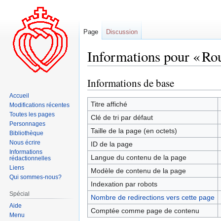
Page
Discussion
Informations pour « Ro
Informations de base
Aller
Aller
à
à
Accueil
la
la
Titre affiché
Modifications récentes
navigation
recherche
Toutes les pages
Clé de tri par défaut
Personnages
Taille de la page (en octets)
Bibliothèque
Nous écrire
ID de la page
Informations
Langue du contenu de la page
rédactionnelles
Liens
Modèle de contenu de la page
Qui sommes-nous?
Indexation par robots
Spécial
Nombre de redirections vers cette page
Aide
Comptée comme page de contenu
Menu