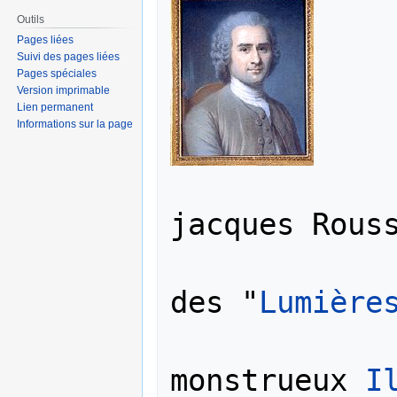
navigation
recherche
Outils
Pages liées
Suivi des pages liées
Pages spéciales
Version imprimable
Lien permanent
Informations sur la page
               
jacques Rouss
                 
des "
Lumière
                
monstrueux 
I