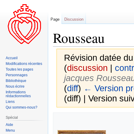
Page
Discussion
Rousseau
Révision datée du
Accueil
Modifications récentes
(
discussion
|
contr
Toutes les pages
Personnages
jacques Roussea
Bibliothèque
(
diff
)
← Version p
Nous écrire
Informations
(diff) | Version sui
rédactionnelles
Liens
Qui sommes-nous?
Aller
Aller
Spécial
à
à
Aide
la
la
Menu