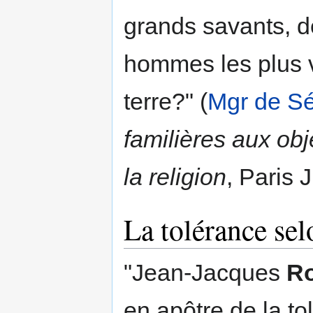
grands savants, d
hommes les plus v
terre?" (
Mgr de S
familières aux ob
la religion
, Paris 
La tolérance se
"Jean-Jacques
R
en apôtre de la to