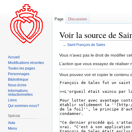
Page
Discussion
Voir la source de Sai
←
Saint François de Sales
Aller
Aller
Vous n’avez pas le droit de modifier cet
Accueil
à
à
Modifications récentes
L’action que vous essayez de réaliser n
la
la
Toutes les pages
navigation
recherche
Personnages
Vous pouvez voir et copier le contenu 
Bibliothèque
Nous écrire
Informations
rédactionnelles
Liens
Qui sommes-nous?
Spécial
Aide
Menu