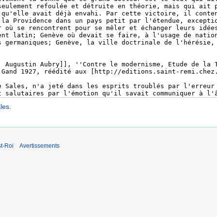
les
.
t-Roi
Avertissements