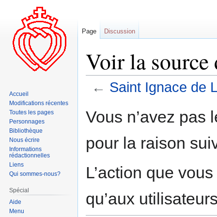
Page
Discussion
Voir la source
←
Saint Ignace de 
Accueil
Modifications récentes
Aller
Aller
Vous n’avez pas le
Toutes les pages
à
à
Personnages
la
la
Bibliothèque
pour la raison sui
navigation
recherche
Nous écrire
Informations
rédactionnelles
Liens
L’action que vous
Qui sommes-nous?
Spécial
qu’aux utilisateur
Aide
Menu