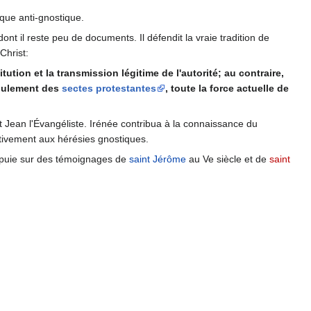
ique anti-gnostique.
nt il reste peu de documents. Il défendit la vraie tradition de
Christ:
itution et la transmission légitime de l'autorité; au contraire,
llulement des
sectes protestantes
, toute la force actuelle de
nt Jean l'Évangéliste. Irénée contribua à la connaissance du
activement aux hérésies gnostiques.
appuie sur des témoignages de
saint Jérôme
au Ve siècle et de
saint