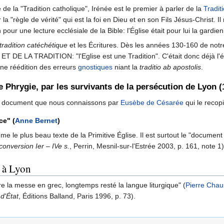
re de la "Tradition catholique", Irénée est le premier à parler de la
Tradit
la "règle de vérité" qui est la foi en Dieu et en son Fils Jésus-Christ. I
pour une lecture ecclésiale de la Bible: l'Église était pour lui la gardien
tradition catéchétique
et les Écritures. Dès les années 130-160 de notre è
e ET DE LA TRADITION: "l'Eglise est une Tradition". C'était donc déjà l'
une réédition des erreurs
gnostiques
niant la
traditio ab apostolis
.
de Phrygie, par les survivants de la persécution de Lyon (
ce document que nous connaissons par
Eusèbe de Césarée
qui le recop
ce" (
Anne Bernet
)
le plus beau texte de la Primitive Église. Il est surtout le "document 
conversion Ier – IVe s.
, Perrin, Mesnil-sur-l'Estrée 2003, p. 161, note 1)
e à Lyon
ore la messe en grec, longtemps resté la langue liturgique" (
Pierre Cha
 d'État
, Éditions Balland, Paris 1996, p. 73).