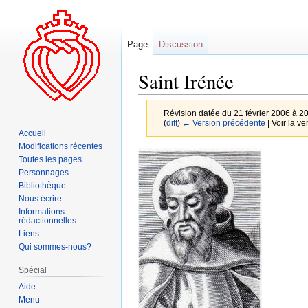
Page
Discussion
Saint Irénée
Révision datée du 21 février 2006 à 2
(
diff
)
← Version précédente
| Voir la ve
Accueil
Modifications récentes
Aller
Aller
Toutes les pages
à
à
Personnages
la
la
Bibliothèque
Nous écrire
navigation
recherche
Informations
rédactionnelles
Liens
Qui sommes-nous?
Spécial
Aide
Menu