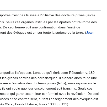
ôtres n'est pas laissée à l'initiative des docteurs privés (laïcs)...
s. Seuls ces organes institués par les Apôtres ont l'autorité des
n. De ceci Irénée voit une confirmation dans l'unité de
ent des évêques est un sur toute la surface de la terre. (
Jean
xquelles il s'oppose. Lorsque qu'il écrit cette Réfutation v. 180,
 les grands centres des hérésiarques. Il élabore alors toute une
ssée à l'initiative des docteurs privés (laïcs), mais repose sur le
 ils ont voulu que leur enseignement soit transmis. Seuls ces
ines et qui garantissent leur conformité avec la révélation. De ceci
ivisées et se contredisent, autant l'enseignement des évêques est
du IIIe s.
, Points Histoire, Tours 1999, p. 121)