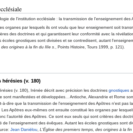
ecclésiale
ogie de l'institution ecclésiale : la transmission de l'enseignement des Ap
 organes par lesquels ils ont voulu que leur enseignement soit transmi
ères des doctrines et qui garantissent leur conformité avec la révélatio
écoles gnostiques sont divisées et se contredisent, autant l'enseignem
es origines à la fin du IIIe s.
, Points Histoire, Tours 1999, p. 121).
s hérésies (v. 180)
érésies
(v. 180), Irénée décrit avec précision les doctrines
gnostiques
au
e sont manifestées et développées... Antioche, Alexandrie et Rome sont
'est-à-dire que la transmission de l'enseignement des Apôtres n'est pas lai
t. Les Apôtres eux-mêmes ont ensuite constitué les organes par lesquels
nc l'autorité des Apôtres. Ce sont eux seuls qui sont critères des doctr
ité de l'enseignement des évêques. Autant les écoles gnostiques sont d
ource:
Jean Daniélou
,
L'Église des premiers temps, des origines à la fin 