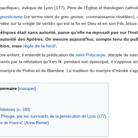
 pacifique», évêque de Lyon (177), Père de l'Église et théologien cathol
gnosticisme
(ce terme vient du grec gnosis, «connaissance révélée»), do
ondée sur la «règle de vérité» qui est la foi en Dieu et en son Fils Jésus-
étiques était sans autorité, parce qu'elle ne reposait pas sur l'inst
 l'autorité des Apôtres. On mesure aujourd'hui, compte tenu du pu
ition, vraie
règle de la foi
.
re enfant, il entendit la prédication de
saint Polycarpe
, disciple de sai
ments par la réfutation qu'il en fit: pendant son épiscopat, il s'opposa 
martyre de Pothin et de Blandine. La tradition du martyre d'Irénée s'
ommaire
 hérésies (v. 180)
e Phrygie, par les survivants de la persécution de Lyon (177)
ise de France" (Anne Bernet)