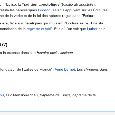
ion
l'Eglise, la
Tradition apostolique
(
traditio ab apostolis
),
l réfuta les hérésiarques
Gnostiques
en s'appuyant sur les Écritures
ne de la vérité et de la foi des apôtres reçue dans l'Écriture.
re, face aux hérétiques qui voulaient l'Ecriture seule, il insista
énonciation de la
règle de la foi
. Et d'où l'on voit que
Luther
et le
177)
ia in extenso dans son
Histoire ecclésiastique
.
fondateur de l'Église de France" (
Anne Bernet
,
Les chrétiens dans
.
unu
, Éric Mension-Rigau,
Baptême de Clovis, baptême de la