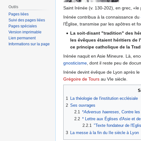
Outils
Saint Irénée (v. 130-202), en grec, «le
Pages liées
Irénée contribua à la connaissance du
Suivi des pages liées
l'Église, transmise par les apôtres et f
Pages spéciales
Version imprimable
La soit-disant "tradition" des hér
Lien permanent
les évêques étaient héritiers de
Informations sur la page
ce principe catholique de la Trad
Irénée naquit en Asie Mineure. Là, enco
gnosticisme
, dont il reste peu de docu
Irénée devint évêque de Lyon après le 
Grégoire de Tours
au VIe siècle.
S
1
La théologie de l'institution ecclésiale
2
Ses ouvrages
2.1
*
Adversus haereses
, Contre les
2.2
* Lettre aux Églises d'Asie et d
2.2.1
"Texte fondateur de l'Egl
3
La messe à la fin du IIe siècle à Lyon