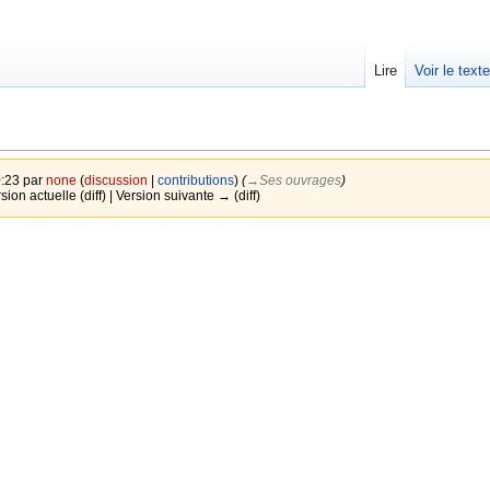
Lire
Voir le text
0:23 par
none
(
discussion
|
contributions
)
(
→‎Ses ouvrages
)
rsion actuelle (diff) | Version suivante → (diff)