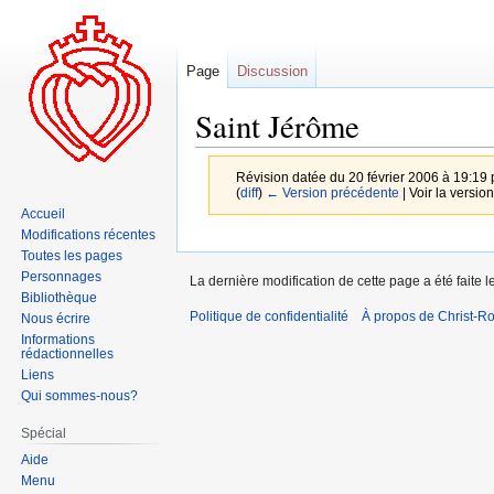
Page
Discussion
Saint Jérôme
Révision datée du 20 février 2006 à 19:19
(
diff
)
← Version précédente
| Voir la version
Accueil
Modifications récentes
Aller
Aller
Toutes les pages
à
à
Personnages
La dernière modification de cette page a été faite l
la
la
Bibliothèque
Politique de confidentialité
navigation
recherche
À propos de Christ-Ro
Nous écrire
Informations
rédactionnelles
Liens
Qui sommes-nous?
Spécial
Aide
Menu