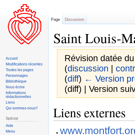
Page
Discussion
Saint Louis-M
Révision datée du
Accueil
Modifications récentes
(
discussion
|
contr
Toutes les pages
Personnages
(
diff
)
← Version p
Bibliothèque
(diff) | Version sui
Nous écrire
Informations
rédactionnelles
Liens
Aller
Aller
Liens externes
Qui sommes-nous?
à
à
Spécial
la
la
Aide
navigation
recherche
www.montfort.or
Menu