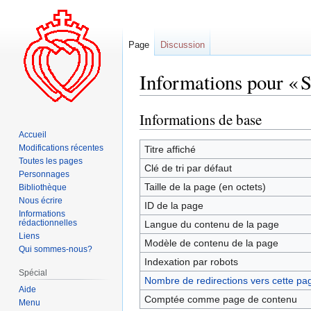
Page
Discussion
Informations pour « 
Informations de base
Aller
Aller
à
à
Accueil
la
la
Modifications récentes
Titre affiché
Toutes les pages
navigation
recherche
Clé de tri par défaut
Personnages
Taille de la page (en octets)
Bibliothèque
Nous écrire
ID de la page
Informations
rédactionnelles
Langue du contenu de la page
Liens
Modèle de contenu de la page
Qui sommes-nous?
Indexation par robots
Spécial
Nombre de redirections vers cette pa
Aide
Comptée comme page de contenu
Menu