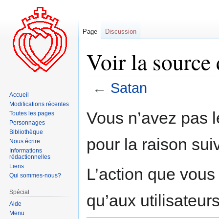
Page
Discussion
Voir la source
←
Satan
Accueil
Modifications récentes
Aller
Aller
Vous n’avez pas le
Toutes les pages
à
à
Personnages
la
la
Bibliothèque
pour la raison sui
navigation
recherche
Nous écrire
Informations
rédactionnelles
Liens
L’action que vous
Qui sommes-nous?
Spécial
qu’aux utilisateur
Aide
Menu