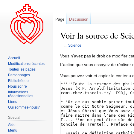
Page
Discussion
Voir la source de Sci
←
Science
Aller
Aller
Vous n’avez pas le droit de modifier cet
Accueil
à
à
Modifications récentes
L’action que vous essayez de réaliser n
la
la
Toutes les pages
navigation
recherche
Personnages
Vous pouvez voir et copier le contenu 
Bibliothèque
Nous écrire
Informations
rédactionnelles
Liens
Qui sommes-nous?
Spécial
Aide
Menu