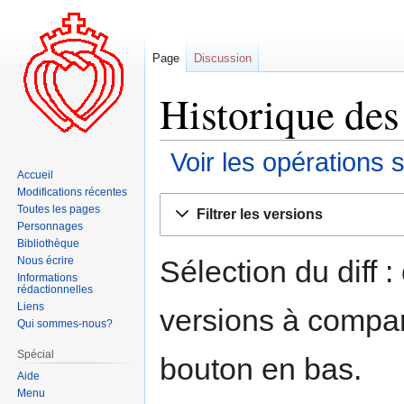
Page
Discussion
Historique des
Voir les opérations 
Accueil
Modifications récentes
Aller
Aller
Toutes les pages
Filtrer les versions
à
à
Personnages
la
la
Bibliothèque
navigation
recherche
Sélection du diff 
Nous écrire
Informations
rédactionnelles
Liens
versions à compar
Qui sommes-nous?
Spécial
bouton en bas.
Aide
Menu