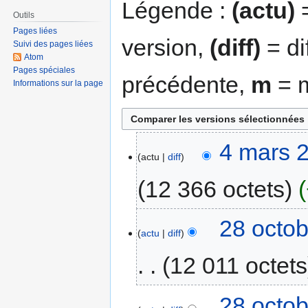
Légende :
(actu)
=
Outils
Pages liées
version,
(diff)
= di
Suivi des pages liées
Atom
Pages spéciales
précédente,
m
= m
Informations sur la page
4 mars 
actu
diff
12 366 octets
28 octob
actu
diff
12 011 octets
28 octob