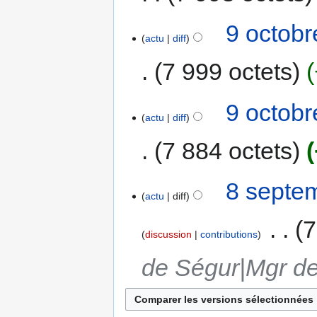
9 octobr
actu
diff
7 999 octets
9 octobr
actu
diff
7 884 octets
8 septe
actu
diff
‎
7
discussion
contributions
de Ségur|Mgr de