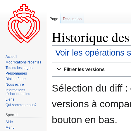
Page
Discussion
Historique des 
Voir les opérations 
Accueil
Modifications récentes
Aller
Aller
Toutes les pages
Filtrer les versions
à
à
Personnages
la
la
Bibliothèque
navigation
recherche
Sélection du diff 
Nous écrire
Informations
rédactionnelles
Liens
versions à compar
Qui sommes-nous?
Spécial
bouton en bas.
Aide
Menu