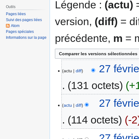
Légende :
(actu)
=
Outils
Pages liées
version,
(diff)
= di
Suivi des pages liées
Atom
Pages spéciales
précédente,
m
= m
Informations sur la page
27 févri
actu
diff
131 octets
+
27 févri
actu
diff
114 octets
-2
27 févri