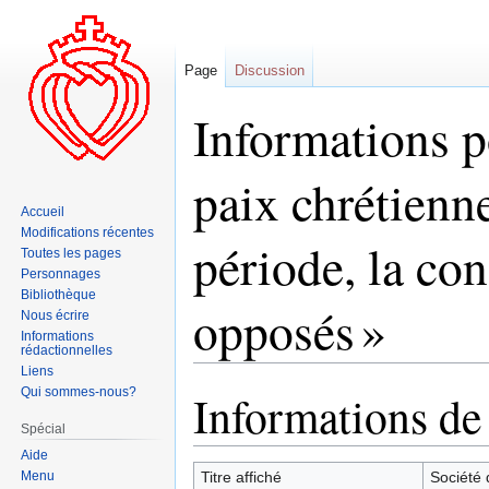
Page
Discussion
Informations p
paix chrétienn
Accueil
Modifications récentes
période, la co
Toutes les pages
Personnages
Bibliothèque
opposés »
Nous écrire
Informations
rédactionnelles
Liens
Qui sommes-nous?
Informations de
Aller
Aller
à
à
Spécial
la
la
Aide
navigation
recherche
Menu
Titre affiché
Société 