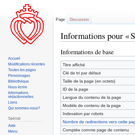
Page
Discussion
Informations pour « S
Informations de base
Aller
Aller
à
à
Accueil
la
la
Modifications récentes
Titre affiché
Toutes les pages
navigation
recherche
Clé de tri par défaut
Personnages
Taille de la page (en octets)
Bibliothèque
Nous écrire
ID de la page
Informations
rédactionnelles
Langue du contenu de la page
Liens
Modèle de contenu de la page
Qui sommes-nous?
Indexation par robots
Spécial
Nombre de redirections vers cette pa
Aide
Comptée comme page de contenu
Menu