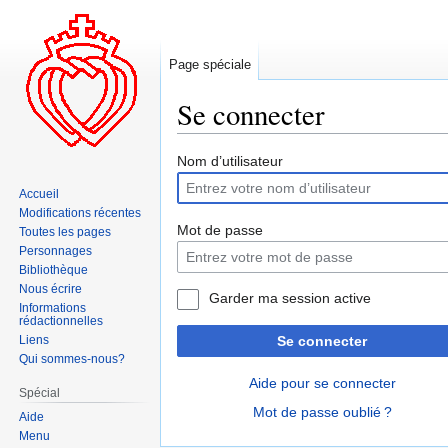
Page spéciale
Se connecter
Aller
Aller
Nom d’utilisateur
à
à
Accueil
la
la
Modifications récentes
navigation
recherche
Mot de passe
Toutes les pages
Personnages
Bibliothèque
Nous écrire
Garder ma session active
Informations
rédactionnelles
Liens
Se connecter
Qui sommes-nous?
Aide pour se connecter
Spécial
Mot de passe oublié ?
Aide
Menu