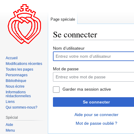
Page spéciale
Se connecter
Aller
Aller
Nom d’utilisateur
à
à
Accueil
la
la
Modifications récentes
navigation
recherche
Mot de passe
Toutes les pages
Personnages
Bibliothèque
Nous écrire
Garder ma session active
Informations
rédactionnelles
Liens
Se connecter
Qui sommes-nous?
Aide pour se connecter
Spécial
Mot de passe oublié ?
Aide
Menu