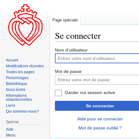
Page spéciale
Se connecter
Aller
Aller
Nom d’utilisateur
à
à
Accueil
la
la
Modifications récentes
navigation
recherche
Mot de passe
Toutes les pages
Personnages
Bibliothèque
Nous écrire
Garder ma session active
Informations
rédactionnelles
Liens
Se connecter
Qui sommes-nous?
Aide pour se connecter
Spécial
Mot de passe oublié ?
Aide
Menu