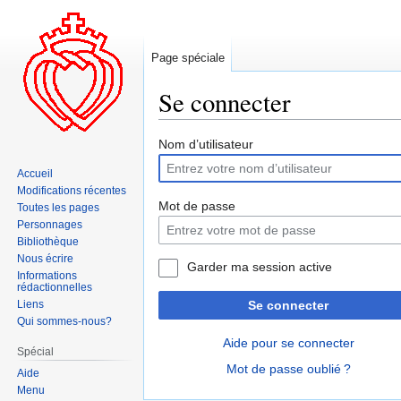
Page spéciale
Se connecter
Aller
Aller
Nom d’utilisateur
à
à
Accueil
la
la
Modifications récentes
navigation
recherche
Mot de passe
Toutes les pages
Personnages
Bibliothèque
Nous écrire
Garder ma session active
Informations
rédactionnelles
Liens
Se connecter
Qui sommes-nous?
Aide pour se connecter
Spécial
Mot de passe oublié ?
Aide
Menu