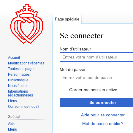
Page spéciale
Se connecter
Aller
Aller
Nom d’utilisateur
à
à
Accueil
la
la
Modifications récentes
navigation
recherche
Toutes les pages
Mot de passe
Personnages
Bibliothèque
Nous écrire
Garder ma session active
Informations
rédactionnelles
Liens
Se connecter
Qui sommes-nous?
Aide pour se connecter
Spécial
Mot de passe oublié ?
Aide
Menu