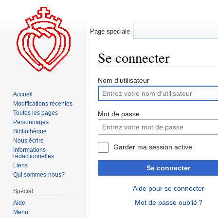
Page spéciale
Se connecter
Aller
Aller
Nom d’utilisateur
à
à
Accueil
la
la
Modifications récentes
navigation
recherche
Toutes les pages
Mot de passe
Personnages
Bibliothèque
Nous écrire
Garder ma session active
Informations
rédactionnelles
Liens
Se connecter
Qui sommes-nous?
Aide pour se connecter
Spécial
Mot de passe oublié ?
Aide
Menu