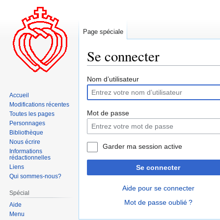
Page spéciale
Se connecter
Aller
Aller
Nom d’utilisateur
à
à
Accueil
la
la
Modifications récentes
navigation
recherche
Mot de passe
Toutes les pages
Personnages
Bibliothèque
Nous écrire
Garder ma session active
Informations
rédactionnelles
Liens
Se connecter
Qui sommes-nous?
Aide pour se connecter
Spécial
Mot de passe oublié ?
Aide
Menu