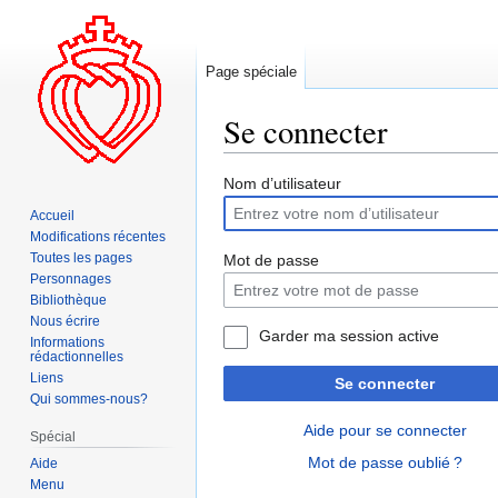
Page spéciale
Se connecter
Aller
Aller
Nom d’utilisateur
à
à
Accueil
la
la
Modifications récentes
navigation
recherche
Toutes les pages
Mot de passe
Personnages
Bibliothèque
Nous écrire
Garder ma session active
Informations
rédactionnelles
Liens
Se connecter
Qui sommes-nous?
Aide pour se connecter
Spécial
Mot de passe oublié ?
Aide
Menu