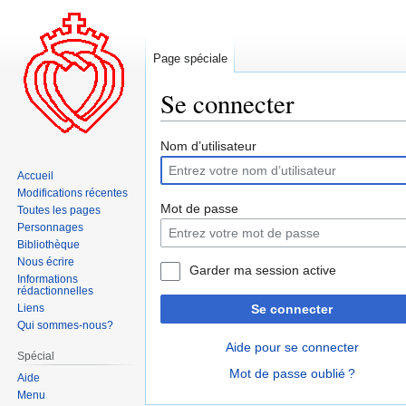
Page spéciale
Se connecter
Aller
Aller
Nom d’utilisateur
à
à
Accueil
la
la
Modifications récentes
navigation
recherche
Mot de passe
Toutes les pages
Personnages
Bibliothèque
Nous écrire
Garder ma session active
Informations
rédactionnelles
Liens
Se connecter
Qui sommes-nous?
Aide pour se connecter
Spécial
Mot de passe oublié ?
Aide
Menu