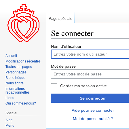
Page spéciale
Se connecter
Aller
Aller
Nom d’utilisateur
à
à
Accueil
la
la
Modifications récentes
navigation
recherche
Mot de passe
Toutes les pages
Personnages
Bibliothèque
Nous écrire
Garder ma session active
Informations
rédactionnelles
Liens
Se connecter
Qui sommes-nous?
Aide pour se connecter
Spécial
Mot de passe oublié ?
Aide
Menu