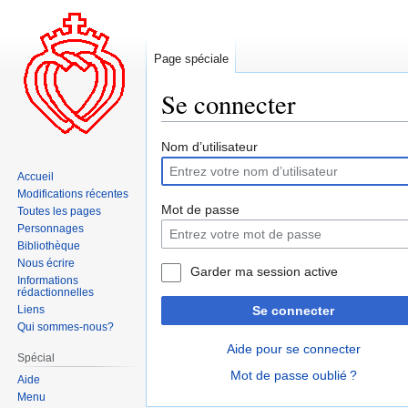
Page spéciale
Se connecter
Aller
Aller
Nom d’utilisateur
à
à
Accueil
la
la
Modifications récentes
navigation
recherche
Mot de passe
Toutes les pages
Personnages
Bibliothèque
Nous écrire
Garder ma session active
Informations
rédactionnelles
Liens
Se connecter
Qui sommes-nous?
Aide pour se connecter
Spécial
Mot de passe oublié ?
Aide
Menu