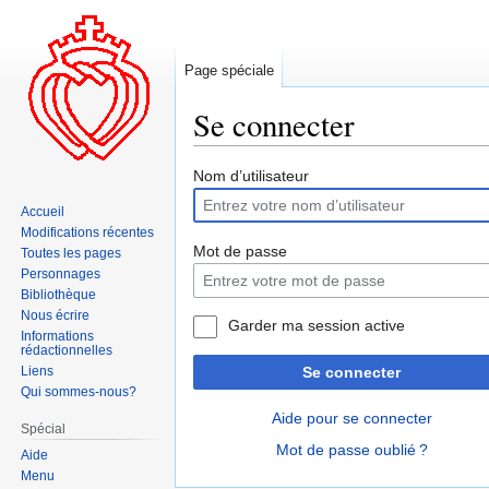
Page spéciale
Se connecter
Aller
Aller
Nom d’utilisateur
à
à
Accueil
la
la
Modifications récentes
navigation
recherche
Mot de passe
Toutes les pages
Personnages
Bibliothèque
Nous écrire
Garder ma session active
Informations
rédactionnelles
Liens
Se connecter
Qui sommes-nous?
Aide pour se connecter
Spécial
Mot de passe oublié ?
Aide
Menu