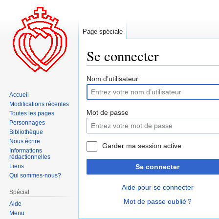
Page spéciale
Se connecter
Aller
Aller
Nom d’utilisateur
à
à
Accueil
la
la
Modifications récentes
navigation
recherche
Mot de passe
Toutes les pages
Personnages
Bibliothèque
Nous écrire
Garder ma session active
Informations
rédactionnelles
Liens
Se connecter
Qui sommes-nous?
Aide pour se connecter
Spécial
Mot de passe oublié ?
Aide
Menu