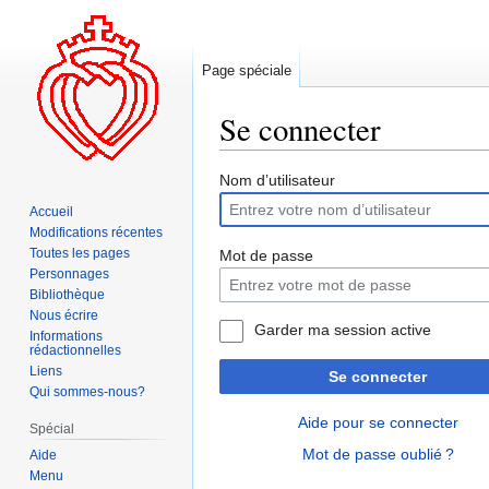
Page spéciale
Se connecter
Aller
Aller
Nom d’utilisateur
à
à
Accueil
la
la
Modifications récentes
navigation
recherche
Toutes les pages
Mot de passe
Personnages
Bibliothèque
Nous écrire
Garder ma session active
Informations
rédactionnelles
Liens
Se connecter
Qui sommes-nous?
Aide pour se connecter
Spécial
Mot de passe oublié ?
Aide
Menu