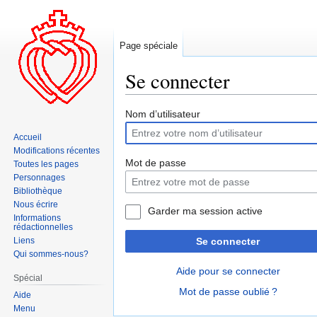
Page spéciale
Se connecter
Aller
Aller
Nom d’utilisateur
à
à
Accueil
la
la
Modifications récentes
navigation
recherche
Mot de passe
Toutes les pages
Personnages
Bibliothèque
Nous écrire
Garder ma session active
Informations
rédactionnelles
Liens
Se connecter
Qui sommes-nous?
Aide pour se connecter
Spécial
Mot de passe oublié ?
Aide
Menu