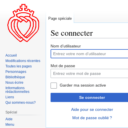
Page spéciale
Se connecter
Aller
Aller
Nom d’utilisateur
à
à
Accueil
la
la
Modifications récentes
navigation
recherche
Mot de passe
Toutes les pages
Personnages
Bibliothèque
Nous écrire
Garder ma session active
Informations
rédactionnelles
Liens
Se connecter
Qui sommes-nous?
Aide pour se connecter
Spécial
Mot de passe oublié ?
Aide
Menu