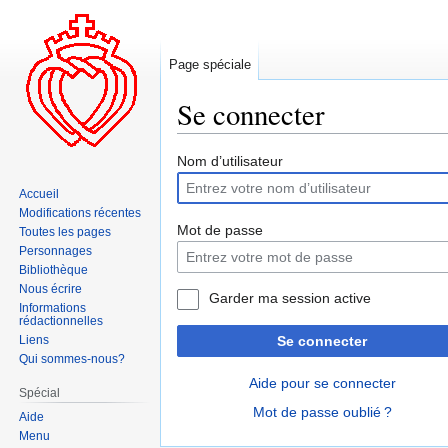
Page spéciale
Se connecter
Aller
Aller
Nom d’utilisateur
à
à
Accueil
la
la
Modifications récentes
navigation
recherche
Mot de passe
Toutes les pages
Personnages
Bibliothèque
Nous écrire
Garder ma session active
Informations
rédactionnelles
Liens
Se connecter
Qui sommes-nous?
Aide pour se connecter
Spécial
Mot de passe oublié ?
Aide
Menu