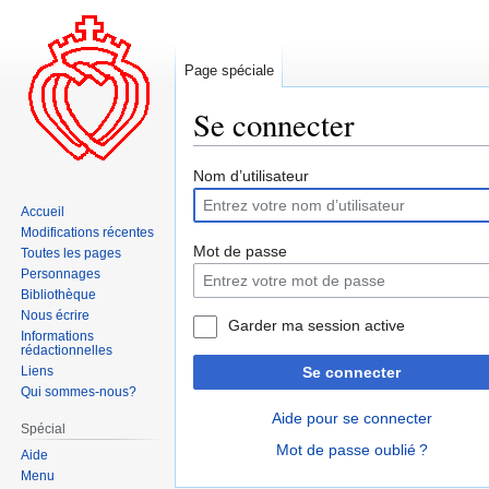
Page spéciale
Se connecter
Aller
Aller
Nom d’utilisateur
à
à
Accueil
la
la
Modifications récentes
navigation
recherche
Mot de passe
Toutes les pages
Personnages
Bibliothèque
Nous écrire
Garder ma session active
Informations
rédactionnelles
Liens
Se connecter
Qui sommes-nous?
Aide pour se connecter
Spécial
Mot de passe oublié ?
Aide
Menu