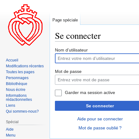
Page spéciale
Se connecter
Aller
Aller
Nom d’utilisateur
à
à
Accueil
la
la
Modifications récentes
navigation
recherche
Mot de passe
Toutes les pages
Personnages
Bibliothèque
Nous écrire
Garder ma session active
Informations
rédactionnelles
Liens
Se connecter
Qui sommes-nous?
Aide pour se connecter
Spécial
Mot de passe oublié ?
Aide
Menu