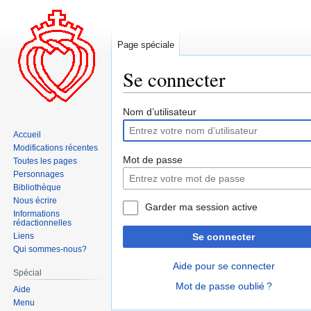
Page spéciale
Se connecter
Aller
Aller
Nom d’utilisateur
à
à
Accueil
la
la
Modifications récentes
navigation
recherche
Mot de passe
Toutes les pages
Personnages
Bibliothèque
Nous écrire
Garder ma session active
Informations
rédactionnelles
Liens
Se connecter
Qui sommes-nous?
Aide pour se connecter
Spécial
Mot de passe oublié ?
Aide
Menu