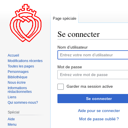
Page spéciale
Se connecter
Aller
Aller
Nom d’utilisateur
à
à
Accueil
la
la
Modifications récentes
navigation
recherche
Toutes les pages
Mot de passe
Personnages
Bibliothèque
Nous écrire
Garder ma session active
Informations
rédactionnelles
Liens
Se connecter
Qui sommes-nous?
Aide pour se connecter
Spécial
Mot de passe oublié ?
Aide
Menu