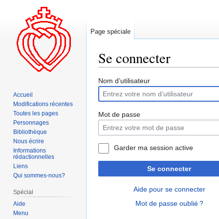
Page spéciale
Se connecter
Aller
Aller
Nom d’utilisateur
à
à
Accueil
la
la
Modifications récentes
navigation
recherche
Toutes les pages
Mot de passe
Personnages
Bibliothèque
Nous écrire
Garder ma session active
Informations
rédactionnelles
Liens
Se connecter
Qui sommes-nous?
Aide pour se connecter
Spécial
Mot de passe oublié ?
Aide
Menu