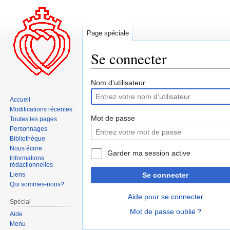
Page spéciale
Se connecter
Aller
Aller
Nom d’utilisateur
à
à
Accueil
la
la
Modifications récentes
navigation
recherche
Mot de passe
Toutes les pages
Personnages
Bibliothèque
Nous écrire
Garder ma session active
Informations
rédactionnelles
Liens
Se connecter
Qui sommes-nous?
Aide pour se connecter
Spécial
Mot de passe oublié ?
Aide
Menu