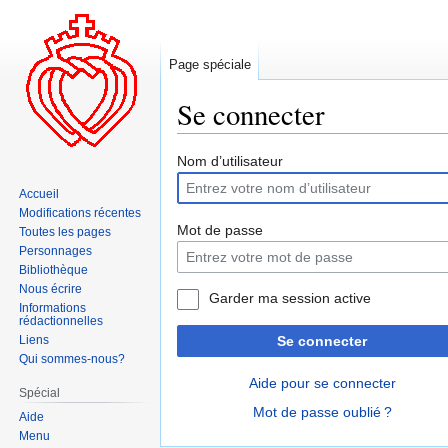
Page spéciale
Se connecter
Aller
Aller
Nom d’utilisateur
à
à
Accueil
la
la
Modifications récentes
navigation
recherche
Mot de passe
Toutes les pages
Personnages
Bibliothèque
Nous écrire
Garder ma session active
Informations
rédactionnelles
Liens
Se connecter
Qui sommes-nous?
Aide pour se connecter
Spécial
Mot de passe oublié ?
Aide
Menu