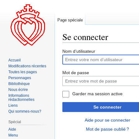
Page spéciale
Se connecter
Aller
Aller
Nom d’utilisateur
à
à
Accueil
la
la
Modifications récentes
navigation
recherche
Toutes les pages
Mot de passe
Personnages
Bibliothèque
Nous écrire
Garder ma session active
Informations
rédactionnelles
Liens
Se connecter
Qui sommes-nous?
Aide pour se connecter
Spécial
Mot de passe oublié ?
Aide
Menu