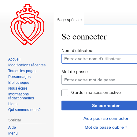
Page spéciale
Se connecter
Aller
Aller
Nom d’utilisateur
à
à
Accueil
la
la
Modifications récentes
navigation
recherche
Toutes les pages
Mot de passe
Personnages
Bibliothèque
Nous écrire
Garder ma session active
Informations
rédactionnelles
Liens
Se connecter
Qui sommes-nous?
Aide pour se connecter
Spécial
Mot de passe oublié ?
Aide
Menu