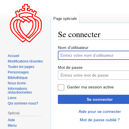
Page spéciale
Se connecter
Aller
Aller
Nom d’utilisateur
à
à
Accueil
la
la
Modifications récentes
navigation
recherche
Toutes les pages
Mot de passe
Personnages
Bibliothèque
Nous écrire
Garder ma session active
Informations
rédactionnelles
Liens
Se connecter
Qui sommes-nous?
Aide pour se connecter
Spécial
Mot de passe oublié ?
Aide
Menu