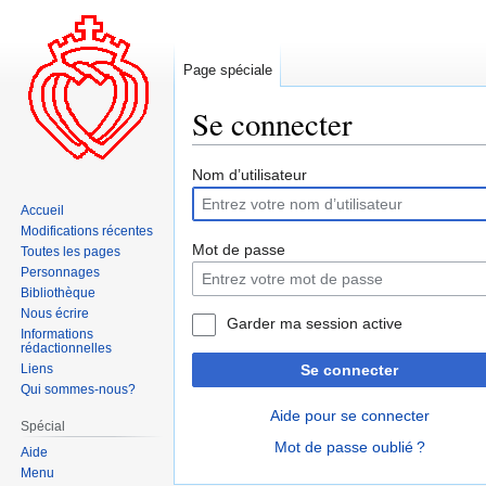
Page spéciale
Se connecter
Aller
Aller
Nom d’utilisateur
à
à
Accueil
la
la
Modifications récentes
navigation
recherche
Mot de passe
Toutes les pages
Personnages
Bibliothèque
Nous écrire
Garder ma session active
Informations
rédactionnelles
Liens
Se connecter
Qui sommes-nous?
Aide pour se connecter
Spécial
Mot de passe oublié ?
Aide
Menu