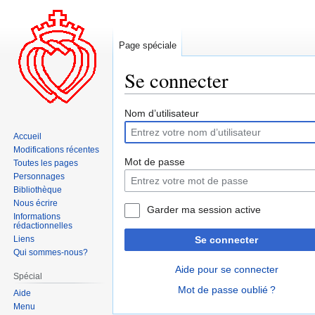
Page spéciale
Se connecter
Aller
Aller
Nom d’utilisateur
à
à
Accueil
la
la
Modifications récentes
navigation
recherche
Mot de passe
Toutes les pages
Personnages
Bibliothèque
Nous écrire
Garder ma session active
Informations
rédactionnelles
Liens
Se connecter
Qui sommes-nous?
Aide pour se connecter
Spécial
Mot de passe oublié ?
Aide
Menu