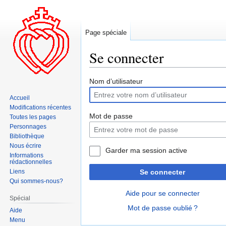
Page spéciale
Se connecter
Aller
Aller
Nom d’utilisateur
à
à
Accueil
la
la
Modifications récentes
navigation
recherche
Mot de passe
Toutes les pages
Personnages
Bibliothèque
Nous écrire
Garder ma session active
Informations
rédactionnelles
Liens
Se connecter
Qui sommes-nous?
Aide pour se connecter
Spécial
Mot de passe oublié ?
Aide
Menu