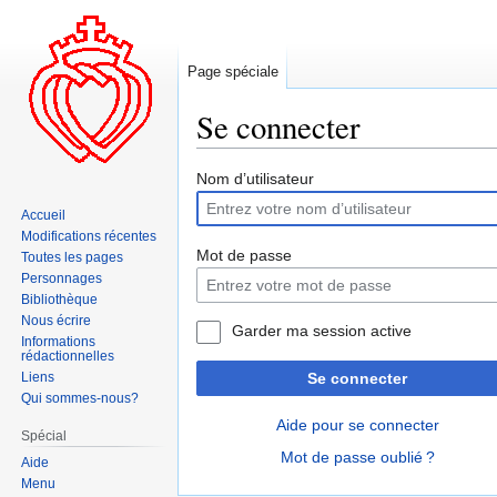
Page spéciale
Se connecter
Aller
Aller
Nom d’utilisateur
à
à
Accueil
la
la
Modifications récentes
navigation
recherche
Mot de passe
Toutes les pages
Personnages
Bibliothèque
Nous écrire
Garder ma session active
Informations
rédactionnelles
Liens
Se connecter
Qui sommes-nous?
Aide pour se connecter
Spécial
Mot de passe oublié ?
Aide
Menu