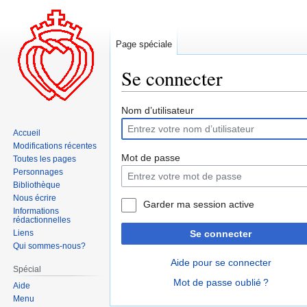
Page spéciale
Se connecter
Aller
Aller
Nom d’utilisateur
à
à
Accueil
la
la
Modifications récentes
navigation
recherche
Mot de passe
Toutes les pages
Personnages
Bibliothèque
Nous écrire
Garder ma session active
Informations
rédactionnelles
Liens
Se connecter
Qui sommes-nous?
Aide pour se connecter
Spécial
Mot de passe oublié ?
Aide
Menu