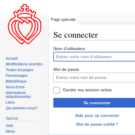
Page spéciale
Se connecter
Aller
Aller
Nom d’utilisateur
à
à
Accueil
la
la
Modifications récentes
navigation
recherche
Mot de passe
Toutes les pages
Personnages
Bibliothèque
Nous écrire
Garder ma session active
Informations
rédactionnelles
Liens
Se connecter
Qui sommes-nous?
Aide pour se connecter
Spécial
Mot de passe oublié ?
Aide
Menu