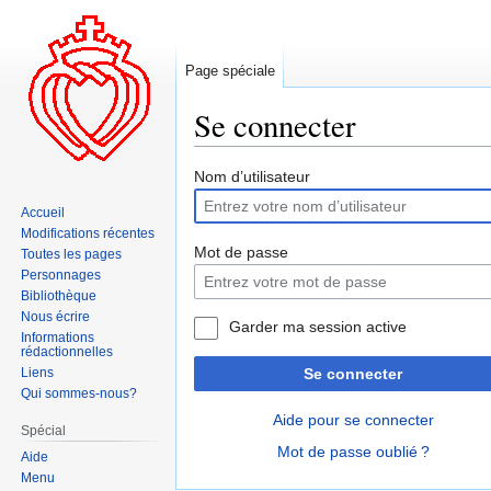
Page spéciale
Se connecter
Aller
Aller
Nom d’utilisateur
à
à
Accueil
la
la
Modifications récentes
navigation
recherche
Mot de passe
Toutes les pages
Personnages
Bibliothèque
Nous écrire
Garder ma session active
Informations
rédactionnelles
Liens
Se connecter
Qui sommes-nous?
Aide pour se connecter
Spécial
Mot de passe oublié ?
Aide
Menu